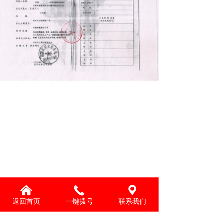
낀
끅
끇
前一个：
长通集团营业执照
ꄴ
返回首页
一键拨号
联系我们
后一个：
长通集团生产许可证2
ꄲ