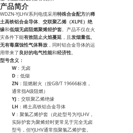
产品简介
WDZN-YJLHV系列电缆采用
特殊合金配方
的
稀
土高铁铝合金导体
、
交联聚乙烯（XLPE）绝
缘
和
低烟无卤阻燃聚烯烃护套
。产品不仅在火
灾条件下能
有效阻止火焰蔓延
，且
发烟量低、
无有毒腐蚀性气体释放
，同时铝合金导体的运
用带来了
良好的电气性能
和
经济性
。
型号含义：
W
：无卤
D
：低烟
ZN
：阻燃耐火（按GB/T 19666标准，
通常指A级阻燃）
YJ
：交联聚乙烯绝缘
LH
：稀土高铁铝合金导体
V
：聚氯乙烯护套（此处型号为YJLHV，
实际护套为聚烯烃时更常见于完全无卤
型号，但YJLHV通常指聚氯乙烯护套。