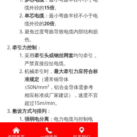
缆外径的
15倍
。
单芯电缆
：最小弯曲半径不小于电
缆外径的
20倍
。
避免过度弯曲导致电缆内部结构损
伤。
牵引力控制
：
采用
牵引头或钢丝网套
均匀牵引，
严禁直接拉扯电缆。
机械牵引时，
最大牵引力应符合标
准规定
（通常铜导体
≤50N/mm²，铝合金导体需参考
相应标准或厂家建议），速度不宜
超过15m/min。
敷设方式与排列
：
强弱电分离
：电力电缆与控制电
缆、信号电缆应
分开敷设
（建议间
낀
끅
끇
距≥300mm）或采取隔离措施，
返回首页
一键拨号
联系我们