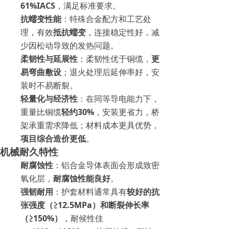
61%IACS
，满足标准要求。
抗蠕变性能
：特殊合金配方和工艺处
理，有效
抵抗蠕变
，连接稳定性好，减
少因松动导致的发热问题。
柔韧性与延展性
：柔韧性优于铜缆，
更
易弯曲敷设
；退火处理后延伸率好，安
装时不易断裂。
轻量化与经济性
：在同等导电能力下，
重量比铜缆
轻约30%
，安装更省力，桥
架承重需求降低；材料成本更具优势，
项目综合造价更低
。
机械耐久特性
耐腐蚀性
：铝合金导体表面会形成致密
氧化层，
耐腐蚀性能良好
。
强韧耐用
：护套材料通常具有
较好的抗
张强度（≥12.5MPa）和断裂伸长率
（≥150%）
，耐候性佳