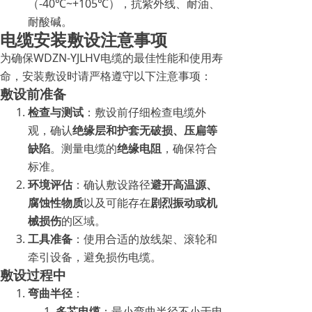
（-40℃~+105℃），抗紫外线、耐油、
耐酸碱。
电缆安装敷设注意事项
为确保WDZN-YJLHV电缆的最佳性能和使用寿
命，安装敷设时请严格遵守以下注意事项：
敷设前准备
检查与测试
：敷设前仔细检查电缆外
观，确认
绝缘层和护套无破损、压扁等
缺陷
。测量电缆的
绝缘电阻
，确保符合
标准。
环境评估
：确认敷设路径
避开高温源、
腐蚀性物质
以及可能存在
剧烈振动或机
械损伤
的区域。
工具准备
：使用合适的放线架、滚轮和
牵引设备，避免损伤电缆。
敷设过程中
弯曲半径
：
多芯电缆
：最小弯曲半径不小于电