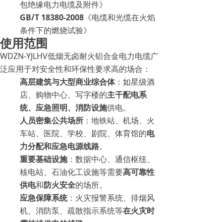
包绝缘电力电缆及附件》
GB/T 18380-2008
《电缆和光缆在火焰
条件下的燃烧试验》
使用范围
WDZN-YJLHV低烟无卤耐火铝合金电力电缆广
泛应用于对安全性和环保性要求高的场合：
高层建筑与大型商业综合体
：如星级酒
店、购物中心、写字楼的
主干配电系
统、应急照明、消防设施
供电。
人员密集公共场所
：地铁站、机场、火
车站、医院、学校、剧院、体育馆的
电
力分配和应急电源线路
。
重要基础设施
：数据中心、通信枢纽、
核电站、石油化工设施等需要
高可靠性
供电
和
防火安全
的场所。
应急保障系统
：火灾报警系统、排烟风
机、消防泵、疏散指示系统等
在火灾时