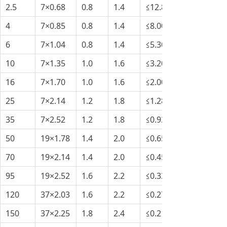
2.5
7×0.68
0.8
1.4
≤12.80
4
7×0.85
0.8
1.4
≤8.00
6
7×1.04
0.8
1.4
≤5.30
10
7×1.35
1.0
1.6
≤3.20
16
7×1.70
1.0
1.6
≤2.00
25
7×2.14
1.2
1.8
≤1.28
35
7×2.52
1.2
1.8
≤0.93
50
19×1.78
1.4
2.0
≤0.65
70
19×2.14
1.4
2.0
≤0.45
95
19×2.52
1.6
2.2
≤0.33
120
37×2.03
1.6
2.2
≤0.27
150
37×2.25
1.8
2.4
≤0.21