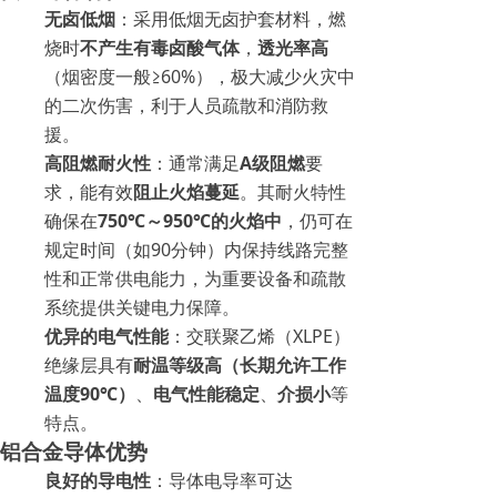
无卤低烟
：采用低烟无卤护套材料，燃
烧时
不产生有毒卤酸气体
，
透光率高
（烟密度一般≥60%），极大减少火灾中
的二次伤害，利于人员疏散和消防救
援。
高阻燃耐火性
：通常满足
A级阻燃
要
求，能有效
阻止火焰蔓延
。其耐火特性
确保在
750℃～950℃的火焰中
，仍可在
规定时间（如90分钟）内保持线路完整
性和正常供电能力，为重要设备和疏散
系统提供关键电力保障。
优异的电气性能
：交联聚乙烯（XLPE）
绝缘层具有
耐温等级高（长期允许工作
温度90℃）
、
电气性能稳定
、
介损小
等
特点。
铝合金导体优势
良好的导电性
：导体电导率可达