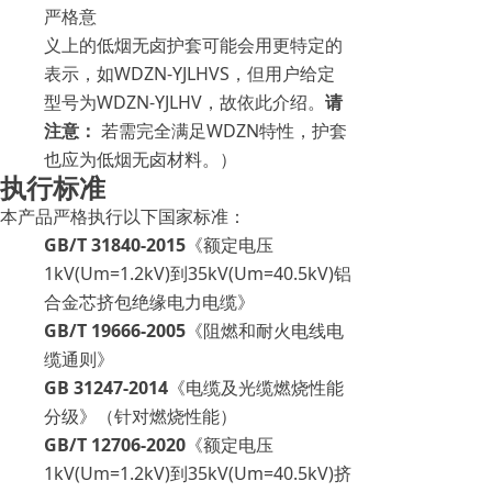
严格意
义上的低烟无卤护套可能会用更特定的
表示，如WDZN-YJLHVS，但用户给定
型号为WDZN-YJLHV，故依此介绍。
请
注意：
若需完全满足WDZN特性，护套
也应为低烟无卤材料。）
执行标准
本产品严格执行以下国家标准：
GB/T 31840-2015
《额定电压
1kV(Um=1.2kV)到35kV(Um=40.5kV)铝
合金芯挤包绝缘电力电缆》
GB/T 19666-2005
《阻燃和耐火电线电
缆通则》
GB 31247-2014
《电缆及光缆燃烧性能
分级》（针对燃烧性能）
GB/T 12706-2020
《额定电压
1kV(Um=1.2kV)到35kV(Um=40.5kV)挤