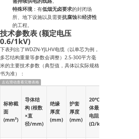
需持续供电的线路
。
特殊环境
：有
低烟无卤要求
的封闭场
所、地下设施以及需要
抗腐蚀
和
经济性
的工程。
技术参数表 (额定电压
0.6/1kV)
下表列出了WDZN-YJLHV电缆（以单芯为例，
多芯结构重量等参数会调整）2.5-300平方毫
米的主要技术参数（典型值，具体以实际规格
书为准）：
左右滑动查看完整表格
导体结
20℃导
标称截
绝缘
护套
构 (根数
体最大
面
厚度
厚度
×直
电阻
(mm²)
(mm)
(mm)
径/mm)
(Ω/km)