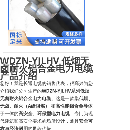
WDZN-YJLHV 低烟无
卤耐火铝合金电力电缆
产品介绍
您好！我是长通电缆的销售代表，很高兴为您
介绍我们公司生产的
WDZN-YJLHV系列低烟
无卤耐火铝合金电力电缆
。这是一款集
低烟、
无卤、耐火（A级阻燃）
和
高性能铝合金导体
于一体的
高安全、环保型电力电缆
，专门为现
代建筑和高安全要求的场所设计，兼具
安全可
靠
与
经济耐用
的显著优势。